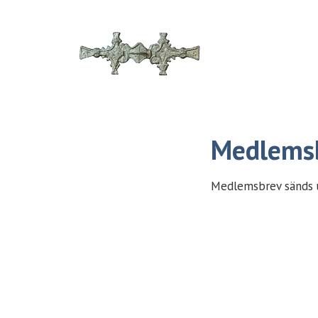
Österbottniska fornforskningssällskapet
Medlems
Medlemsbrev sänds u